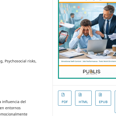
, Psychosocial risks,
a influencia del
PDF
HTML
EPUB
 en entornos
 emocionalmente