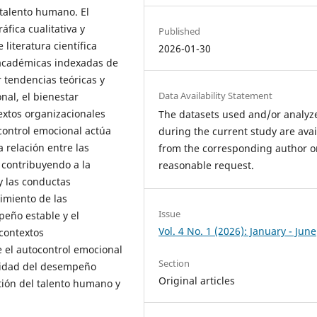
 talento humano. El
áfica cualitativa y
Published
 literatura científica
2026-01-30
 académicas indexadas de
r tendencias teóricas y
Data Availability Statement
nal, el bienestar
extos organizacionales
The datasets used and/or analyz
control emocional actúa
during the current study are avai
 relación entre las
from the corresponding author o
 contribuyendo a la
reasonable request.
y las conductas
imiento de las
Issue
eño estable y el
Vol. 4 No. 1 (2026): January - June
 contextos
 el autocontrol emocional
Section
ilidad del desempeño
Original articles
stión del talento humano y