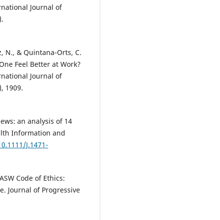
national Journal of
).
, N., & Quintana-Orts, C.
One Feel Better at Work?
national Journal of
, 1909.
iews: an analysis of 14
lth Information and
10.1111/J.1471-
NASW Code of Ethics:
e. Journal of Progressive