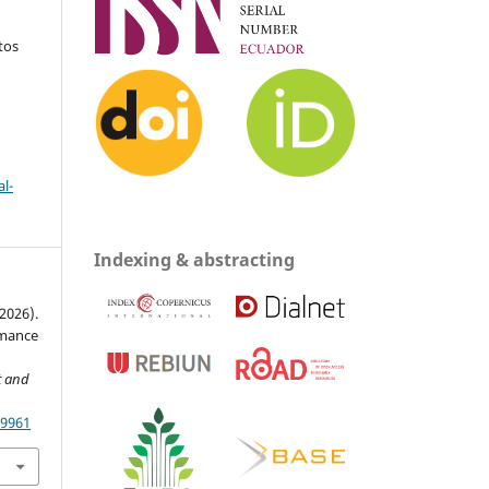
tos
l-
Indexing & abstracting
(2026).
rmance
t and
19961