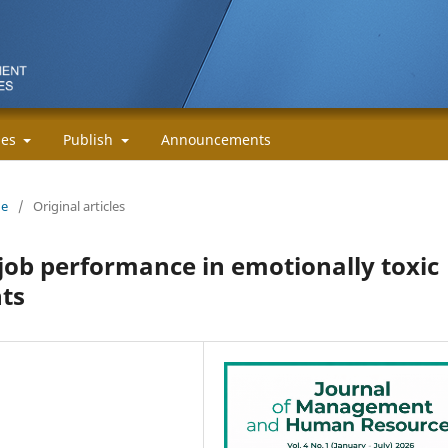
cies
Publish
Announcements
ne
/
Original articles
 job performance in emotionally toxic
ts