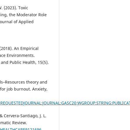
. (2023). Toxic
ing, the Moderator Role
Journal of Applied
. (2018). An Empirical
lace Environments.
and Public Health, 15(5).
ands–Resources theory and
for job burnout. Anxiety,
7695;REQUESTEDJOURNAL:JOURNAL:GASC20;WGROUP:STRING:PUBLICA
 & Cervera-Santiago, J. L.
ematic Review.
90/HEALTHCARE9121696