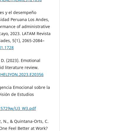
les y el desempeño
rsidad Peruana Los Andes,
ormance of administrative
ncayo, 2023. LATAM Revista
ades, 5(1), 2065-2084–
I1.1728
D. (2023). Emotional
d literature review.
/J.HELIYON.2023.E20356
ligencia Emocional sobre la
visión de Estudios
w25729w/U3_W3.pdf
, N., & Quintana-Orts, C.
One Feel Better at Work?