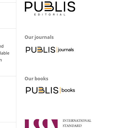
Our journals
ed
lable
n
Our books