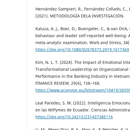
Hernández-Sampieri, R., Fernández Collado, C., &
(2021). METODOLOGÍA DELA INVESTIGACIÓN.
Kaluza, A. J., Boer, D., Buengeler, C., & van Dick,
behaviour and leader self-reported well-being: 
meta-analytic examination. Work and Stress, 34(
https://doi.org/10.1080/02678373.2019.1617369
Kim, N. L. T. (2024). The Impact of Emotional Int
Transformational Leadership on Organizational
Performance in the Banking Industry in Vietn
FINANCE REVIEW, 29(4), 158–168.
https://www.econstor.eu/bitstream/10419/3059
Leal Paredes, S. M. (2022). Inteligencia Emocio
en las MiPymes de Ecuador. Ciencias Administrat
https://doi.org/10.24215/23143738E116
Li, M., Pérez-Díaz, P. A., Mao, Y., & Petrides, K. V