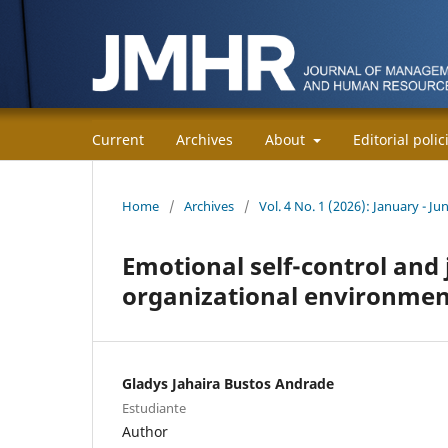
Current
Archives
About
Editorial poli
Home
/
Archives
/
Vol. 4 No. 1 (2026): January - Ju
Emotional self-control and
organizational environmen
Gladys Jahaira Bustos Andrade
Estudiante
Author