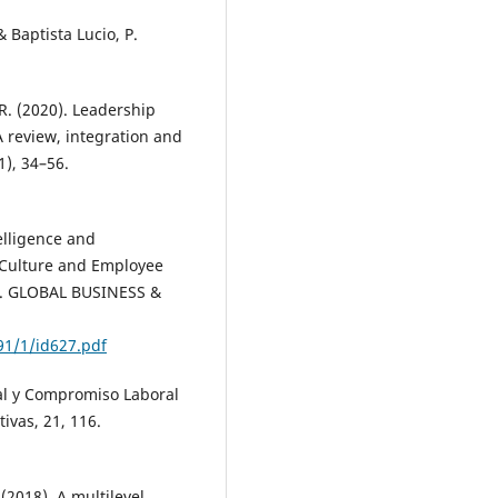
 Baptista Lucio, P.
 R. (2020). Leadership
A review, integration and
1), 34–56.
elligence and
 Culture and Employee
am. GLOBAL BUSINESS &
91/1/id627.pdf
nal y Compromiso Laboral
ivas, 21, 116.
. (2018). A multilevel