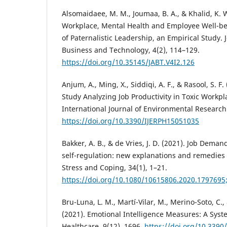
Alsomaidaee, M. M., Joumaa, B. A., & Khalid, K. W
Workplace, Mental Health and Employee Well-be
of Paternalistic Leadership, an Empirical Study. 
Business and Technology, 4(2), 114–129.
https://doi.org/10.35145/JABT.V4I2.126
Anjum, A., Ming, X., Siddiqi, A. F., & Rasool, S. F
Study Analyzing Job Productivity in Toxic Workp
International Journal of Environmental Research 
https://doi.org/10.3390/IJERPH15051035
Bakker, A. B., & de Vries, J. D. (2021). Job Dem
self-regulation: new explanations and remedies 
Stress and Coping, 34(1), 1–21.
https://doi.org/10.1080/10615806.2020.179
Bru-Luna, L. M., Martí-Vilar, M., Merino-Soto, C.,
(2021). Emotional Intelligence Measures: A Syst
Healthcare, 9(12), 1696.
https://doi.org/10.33