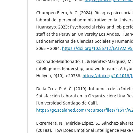
Chumpén Elera, A. C. (2024). Riesgos psicosocia
laboral del personal administrativo en la Unive
Huancayo, 2023: Psychosocial risks and job perf
staff at the Peruvian University Los Andes, Hua
Latinoamericana de Ciencias Sociales y Humanid
2065 – 2084.
https://doi.org/10.56712/LATAM.V5
Coronado-Maldonado, I., & Benítez-Márquez, M. 
intelligence, leadership, and work teams: A hybri
Heliyon, 9(10), e20356.
https://doi.org/10.1016
De la Cruz, P. A. C. (2019). Influencia de la Inte
Satisfacción Laboral en la Organización: Una Re
[Universidad Santiago de Cali].
https://gc.scalahed.com/recursos/files/r161r/
Extremera, N., Mérida-López, S., Sánchez-álvarez
(2018a). How Does Emotional Intelligence Make 